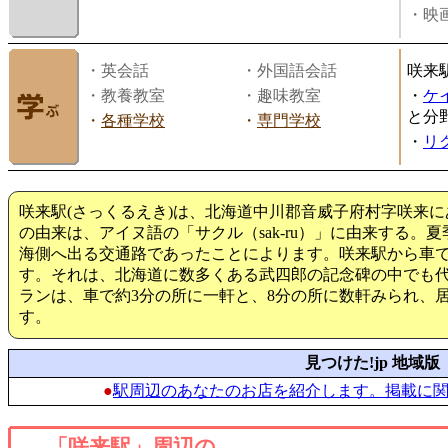
・映画
・英会話
・外国語会話
咲来
・教養教室
・趣味教室
・
ケ
と分
・
各種学校
・
専門学校
・
リ
咲来駅(さっくるえき)は、北海道中川郡音威子府村字咲来に
の由来は、アイヌ語の「サクル（sak-ru）」に由来する。
海側へ出る交通路であったことによります。咲来駅から車で
す。それは、北海道に数多くある武四郎の記念碑の中でも
ランは、車で約3分の所に一軒と、8分の所に数軒みられ、
す。
見つけた!jp 地域版
●
駅周辺のあなたのお店を紹介します。掲載に
「咲来駅」周辺の