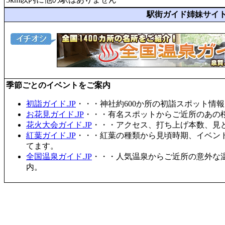
駅街ガイド姉妹サイ
季節ごとのイベントをご案内
初詣ガイド.JP
・・・神社約600か所の初詣スポット情
お花見ガイド.JP
・・・有名スポットからご近所のあの桜
花火大会ガイド.JP
・・・アクセス、打ち上げ本数、見
紅葉ガイド.JP
・・・紅葉の種類から見頃時期、イベン
てます。
全国温泉ガイド.JP
・・・人気温泉からご近所の意外な
内。