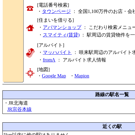
[電話番号検索]
・
タウンページ
： 全国1,100万件のお店
[住まいを借りる]
・
アパマンショップ
： こだわり検索メニュ
・
スマイティ(賃貸)
： 駅周辺の賃貸物件を
[アルバイト]
・
マッハバイト
： 咲来駅周辺のアルバイト
・
fromA
：
アルバイト求人情報
[地図]
・
Google Map
・
Mapion
路線の駅名一覧
・JR北海道
JR宗谷本線
近くの駅
5km以内に他の駅はありません