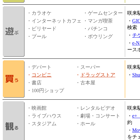
・カラオケ
・ゲームセンター
咲来
・インターネットカフェ
・マンガ喫茶
・
GI
検索
・ビリヤード
・パチンコ
・
チ
・プール
・ボウリング
・
e-
ース
・デパート
・スーパー
咲来
・
コンビニ
・
ドラッグストア
・
Shu
・書店
・古本屋
・100円ショップ
・映画館
・レンタルビデオ
咲来
・ライブハウス
・劇場・コンサート
・
e
約
・スタジアム
・ホール
・
Mov
をチ