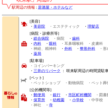
駅周辺の情報
:
居酒屋・ホテルなど
[美容]
・
美容院
・エステティック
・
理髪店
[病院・診療所等]
・
総合病院
・病院
・
歯科
・
内科
・
眼科
・耳鼻咽喉科
・皮膚科
・神経、精神科
・
外科
・
整形外科
・形
・
薬局
[駐車場]
・コインパーキング
・
三井のリパーク
： 咲来駅周辺の時間貸駐
[ペット]
・ペットショップ
・動物病院
・ペット葬
[公的機関等]
・
郵便局
・
銀行
・
市区町村機関
・図書
・
保育所
・
幼稚園
・
小学校
・中学校
・神社
・
寺