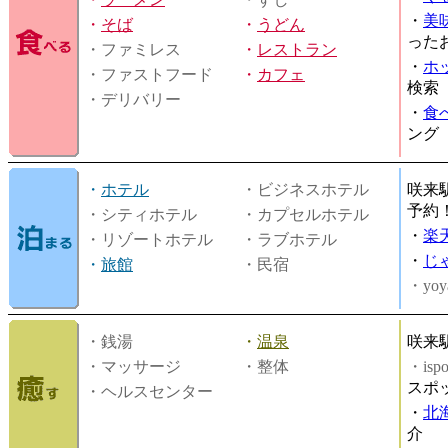
・
美
・
そば
・
うどん
った
・ファミレス
・
レストラン
・
ホ
・ファストフード
・
カフェ
検索
・デリバリー
・
食
ング
・
ホテル
・ビジネスホテル
咲来
予約
・シティホテル
・カプセルホテル
・
楽
・リゾートホテル
・ラブホテル
・
じ
・
旅館
・民宿
・yoy
・銭湯
・
温泉
咲来
・マッサージ
・整体
・is
スポ
・ヘルスセンター
・
北
介