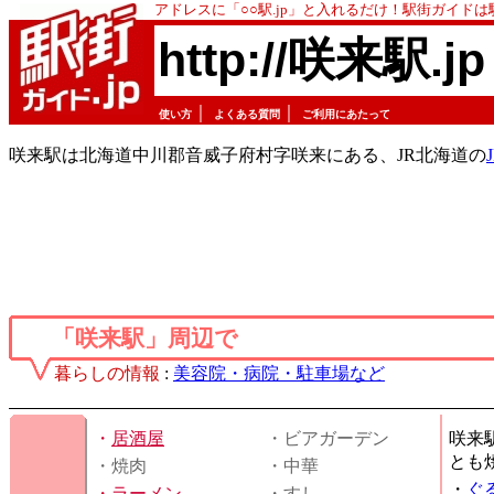
アドレスに「○○駅.jp」と入れるだけ！駅街ガイド
http://咲来駅.jp
｜
｜
使い方
よくある質問
ご利用にあたって
咲来駅は北海道中川郡音威子府村字咲来にある、JR北海道の
「咲来駅」周辺で
暮らしの情報
:
美容院・病院・駐車場など
・
居酒屋
・ビアガーデン
咲来
とも
・焼肉
・中華
・
ぐ
・
ラーメン
・すし